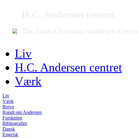
H.C. Andersen centret
The Hans Christian Andersen Centr
Liv
H.C. Andersen centret
Værk
Liv
Værk
Breve
Rundt om Andersen
Forskning
Bibliografier
Dansk
Engelsk