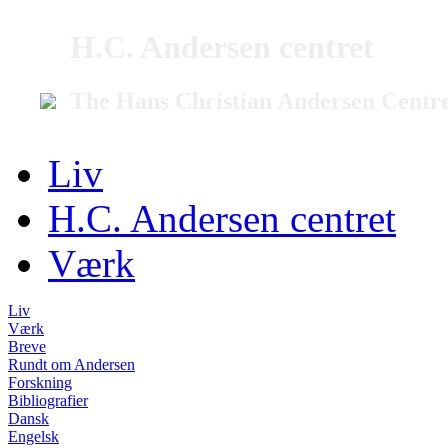
H.C. Andersen centret
The Hans Christian Andersen Centr
Liv
H.C. Andersen centret
Værk
Liv
Værk
Breve
Rundt om Andersen
Forskning
Bibliografier
Dansk
Engelsk