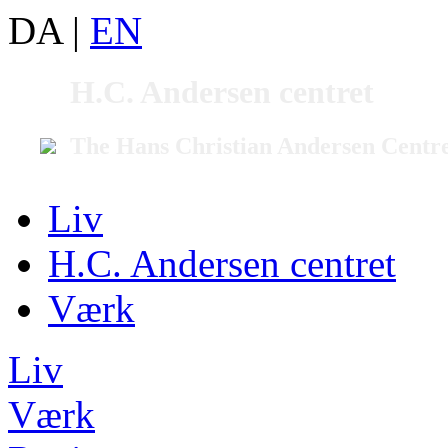
DA
|
EN
H.C. Andersen centret
The Hans Christian Andersen Centr
Liv
H.C. Andersen centret
Værk
Liv
Værk