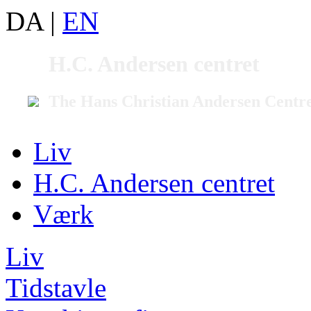
DA
|
EN
H.C. Andersen centret
The Hans Christian Andersen Centr
Liv
H.C. Andersen centret
Værk
Liv
Tidstavle