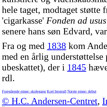
hele taget, modtaget støtte 
'cigarkasse'
Fonden ad usus
senere hans søn Edvard, var
Fra og med
1838
kom Anders
med en årlig understøttelse 
ubeskattet), der i
1845
hæves
rdl.
Foregående emne: skolegang
Kort biografi
Næste emne: debut
© H.C. Andersen-Centret
,
I