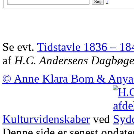
?
Se evt.
Tidstavle 1836 – 18
af
H.C. Andersens Dagbøge
© Anne Klara Bom & Anya 
Kulturvidenskaber
ved
Denne side er senest opdate