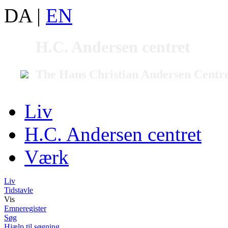
DA
|
EN
H.C. Andersen centret
The Hans Christian Andersen Centr
Liv
H.C. Andersen centret
Værk
Liv
Tidstavle
Vis
Emneregister
Søg
Hjælp til søgning