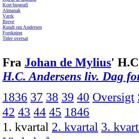
Kort biografi
Almanak
Værk
Breve
Rundt om Andersen
Forskning
Titler oversat
Fra
Johan de Mylius
' H.C
H.C. Andersens liv. Dag fo
1836
37
38
39
40
Oversigt
42
43
44
45
1846
1. kvartal
2. kvartal
3. kvart