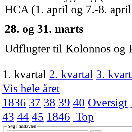
HCA (1. april og 7.-8. april
28. og 31. marts
Udflugter til Kolonnos og 
1. kvartal
2. kvartal
3. kvart
Vis hele året
1836
37
38
39
40
Oversigt
43
44
45
1846
Top
Søg i tidstavlen