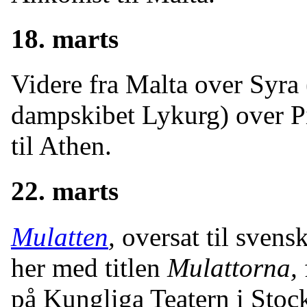
18. marts
Videre fra Malta over Syra 
dampskibet Lykurg) over Pi
til Athen.
22. marts
Mulatten
,
oversat til svens
her med titlen
Mulattorna,
på Kungliga Teatern i Stock