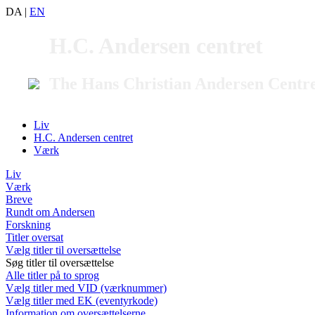
DA
|
EN
H.C. Andersen centret
The Hans Christian Andersen Centr
Liv
H.C. Andersen centret
Værk
Liv
Værk
Breve
Rundt om Andersen
Forskning
Titler oversat
Vælg titler til oversættelse
Søg titler til oversættelse
Alle titler på to sprog
Vælg titler med VID (værknummer)
Vælg titler med EK (eventyrkode)
Information om oversættelserne