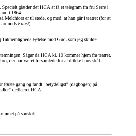
 Specielt glæder det HCA at få et telegram fra fru Serre i
land i 1864.
Melchiors er til stede, og med, at han går i teatret (for at
l Gounods
Faust
).
lig Taknemligheds Følelse mod Gud, som jeg skulde"
temningen. Sågar da HCA kl. 10 kommer hjem fra teatret,
bro, der har været forsamlede for at drikke hans skål.
or første gang og fandt "betydeligst" (dagbogen) på
lodier" dediceret HCA.
kommet på sanskrit.