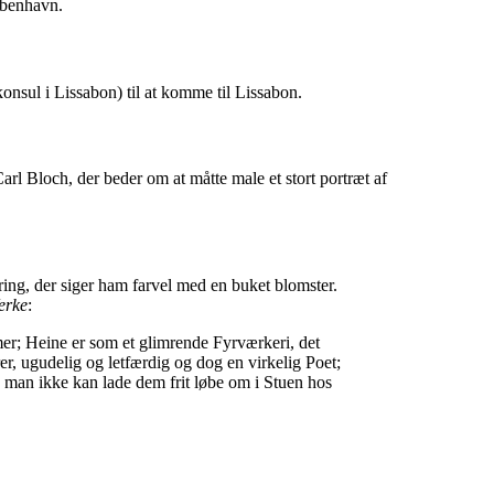
øbenhavn.
nsul i Lissabon) til at komme til Lissabon.
rl Bloch, der beder om at måtte male et stort portræt af
ng, der siger ham farvel med en buket blomster.
erke
:
mer; Heine er som et glimrende Fyrværkeri, det
er, ugudelig og letfærdig og dog en virkelig Poet;
aa man ikke kan lade dem frit løbe om i Stuen hos