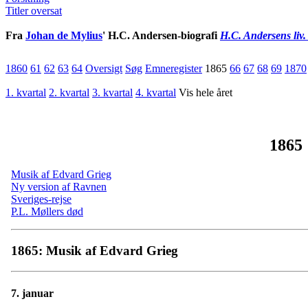
Titler oversat
Fra
Johan de Mylius
' H.C. Andersen-biografi
H.C. Andersens liv.
1860
61
62
63
64
Oversigt
Søg
Emneregister
1865
66
67
68
69
1870
1. kvartal
2. kvartal
3. kvartal
4. kvartal
Vis hele året
1865
Musik af Edvard Grieg
Ny version af Ravnen
Sveriges-rejse
P.L. Møllers død
1865: Musik af Edvard Grieg
7. januar