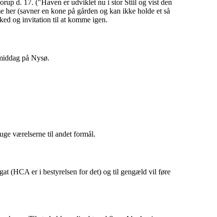
orup d. 17. ("Haven er udviklet nu i stor Stiil og vist den
e her (savner en kone på gården og kan ikke holde et så
ked og invitation til at komme igen.
l middag på Nysø.
ge værelserne til andet formål.
gat (HCA er i bestyrelsen for det) og til gengæld vil føre