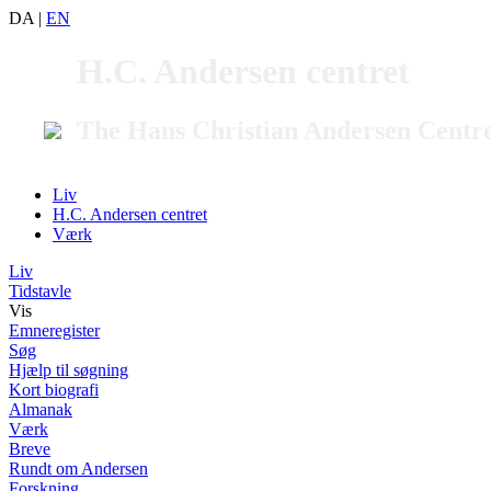
DA
|
EN
H.C. Andersen centret
The Hans Christian Andersen Centr
Liv
H.C. Andersen centret
Værk
Liv
Tidstavle
Vis
Emneregister
Søg
Hjælp til søgning
Kort biografi
Almanak
Værk
Breve
Rundt om Andersen
Forskning