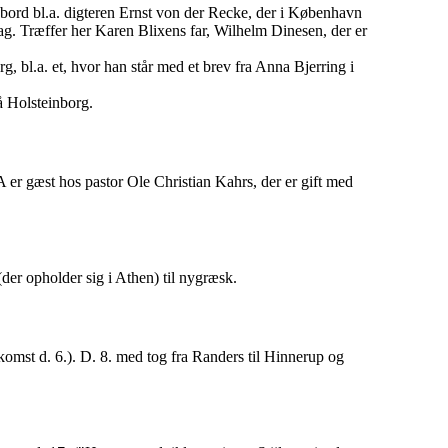
bord bl.a. digteren Ernst von der Recke, der i København
ag. Træffer her Karen Blixens far, Wilhelm Dinesen, der er
g, bl.a. et, hvor han står med et brev fra Anna Bjerring i
å Holsteinborg.
er gæst hos pastor Ole Christian Kahrs, der er gift med
(der opholder sig i Athen) til nygræsk.
omst d. 6.). D. 8. med tog fra Randers til Hinnerup og