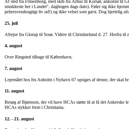
Af sted fra Friisenborg, med skib fra Århus til Korsør, ankomst til Gl
smukkeste her i Landet", dagbogen dags dato). Føler sig ikke hjemm
pebersvendeagtigt liv ud!) og ikke velset som gæst. Dog hjertelig afs
25. juli
Afrejse fra Glorup til Sorø. Videre til Christinelund d. 27. Herfra ti
4. august
Over Ringsted tilbage til København.
7. august
Lejemålet hos fru Anholm i Nyhavn 67 opsiges af denne, der skal bru
11. august
Besøg af Bjørnson, der vil have HCAs støtte til at få det Ankerske le
HCAs stykker frem i Christiania.
12. - 21. august