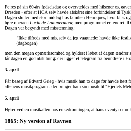
Fejres på sin 60-års fødselsdag og overvældes med hilsener og gaver.
Dresden - efter at HCA selv havde afskåret sine forbindelser til Tysk
Dagen slutter med stor middag hos familien Henriques, hvor bl.a. også 
høre operaen
Lucia de Lammermoor,
men programmet er ændret ti
Dagen var begyndt med misstemning:
"Ikke tilfreds med mig selv da jeg vaagnede; havde ikke fest
(dagbogen),
men den megen opmærksomhed og hyldest i løbet af dagen ændrer s
får dagen en god afslutning: der ligger et telegram fra beundrere i Ho
3. april
Får besøg af Edvard Grieg - hvis musik han to dage før havde hørt f
aftenens musikprogram - der bringer ham sin musik til "Hjertets Me
5. april
Hører ved en musikaften hos enkedronningen, at hans eventyr er ud
1865: Ny version af Ravnen