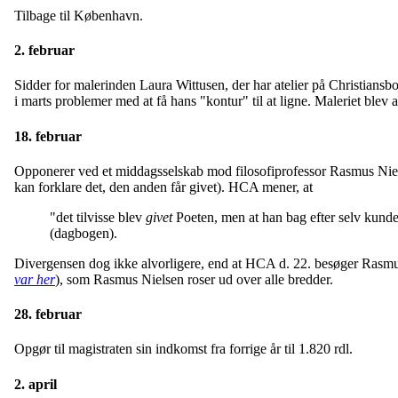
Tilbage til København.
2. februar
Sidder for malerinden Laura Wittusen, der har atelier på Christiansb
i marts problemer med at få hans "kontur" til at ligne. Maleriet blev al
18. februar
Opponerer ved et middagsselskab mod filosofiprofessor Rasmus Niels
kan forklare det, den anden får givet). HCA mener, at
"det tilvisse blev
givet
Poeten, men at han bag efter selv kunde
(dagbogen).
Divergensen dog ikke alvorligere, end at HCA d. 22. besøger Rasmus 
var her
), som Rasmus Nielsen roser ud over alle bredder.
28. februar
Opgør til magistraten sin indkomst fra forrige år til 1.820 rdl.
2. april