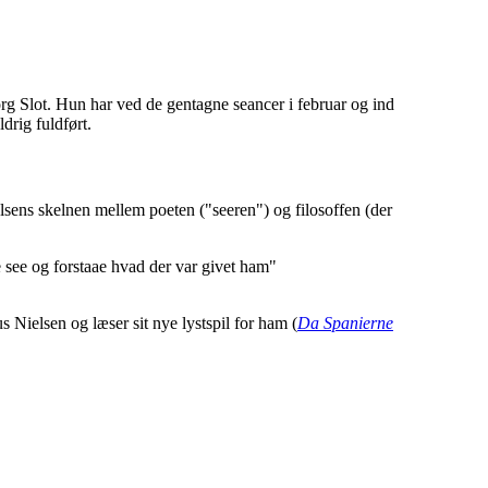
org Slot. Hun har ved de gentagne seancer i februar og ind
drig fuldført.
ens skelnen mellem poeten ("seeren") og filosoffen (der
 see og forstaae hvad der var givet ham"
Nielsen og læser sit nye lystspil for ham (
Da Spanierne