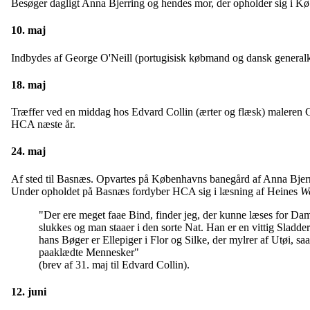
Besøger dagligt Anna Bjerring og hendes mor, der opholder sig i K
10. maj
Indbydes af George O'Neill (portugisisk købmand og dansk generalko
18. maj
Træffer ved en middag hos Edvard Collin (ærter og flæsk) maleren Ca
HCA næste år.
24. maj
Af sted til Basnæs. Opvartes på Københavns banegård af Anna Bjerri
Under opholdet på Basnæs fordyber HCA sig i læsning af Heines
W
"Der ere meget faae Bind, finder jeg, der kunne læses for Da
slukkes og man staaer i den sorte Nat. Han er en vittig Sladder
hans Bøger er Ellepiger i Flor og Silke, der mylrer af Utøi, s
paaklædte Mennesker"
(brev af 31. maj til Edvard Collin).
12. juni