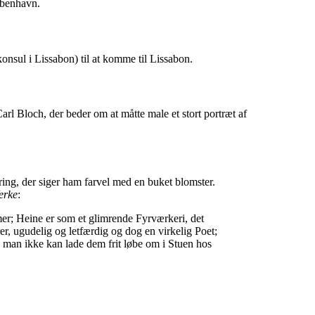
øbenhavn.
nsul i Lissabon) til at komme til Lissabon.
rl Bloch, der beder om at måtte male et stort portræt af
ng, der siger ham farvel med en buket blomster.
erke
:
mer; Heine er som et glimrende Fyrværkeri, det
er, ugudelig og letfærdig og dog en virkelig Poet;
aa man ikke kan lade dem frit løbe om i Stuen hos