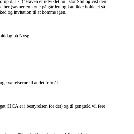
orup d. 17. ("Haven er udviklet nu i stor Stiil og vist den
e her (savner en kone på gården og kan ikke holde et så
ked og invitation til at komme igen.
l middag på Nysø.
ge værelserne til andet formål.
gat (HCA er i bestyrelsen for det) og til gengæld vil føre