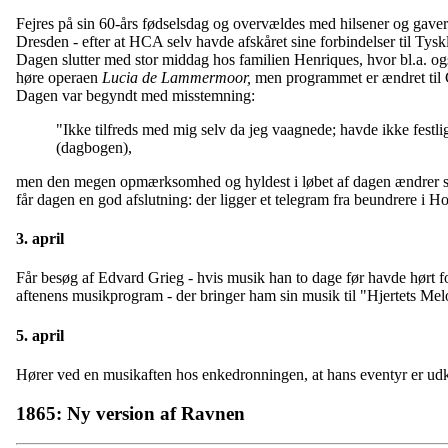
Fejres på sin 60-års fødselsdag og overvældes med hilsener og gaver.
Dresden - efter at HCA selv havde afskåret sine forbindelser til Tysk
Dagen slutter med stor middag hos familien Henriques, hvor bl.a. også 
høre operaen
Lucia de Lammermoor,
men programmet er ændret ti
Dagen var begyndt med misstemning:
"Ikke tilfreds med mig selv da jeg vaagnede; havde ikke fest
(dagbogen),
men den megen opmærksomhed og hyldest i løbet af dagen ændrer s
får dagen en god afslutning: der ligger et telegram fra beundrere i Ho
3. april
Får besøg af Edvard Grieg - hvis musik han to dage før havde hørt f
aftenens musikprogram - der bringer ham sin musik til "Hjertets Me
5. april
Hører ved en musikaften hos enkedronningen, at hans eventyr er ud
1865: Ny version af Ravnen