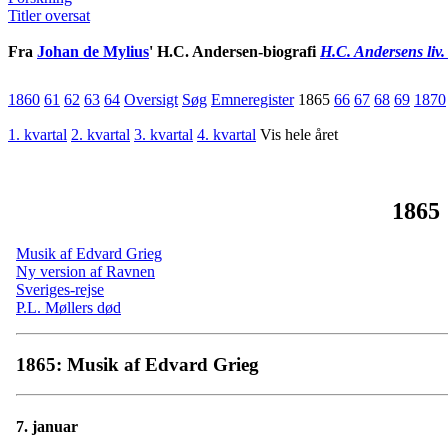
Titler oversat
Fra
Johan de Mylius
' H.C. Andersen-biografi
H.C. Andersens liv.
1860
61
62
63
64
Oversigt
Søg
Emneregister
1865
66
67
68
69
1870
1. kvartal
2. kvartal
3. kvartal
4. kvartal
Vis hele året
1865
Musik af Edvard Grieg
Ny version af Ravnen
Sveriges-rejse
P.L. Møllers død
1865: Musik af Edvard Grieg
7. januar