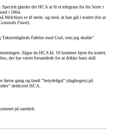
 Specielt glæder det HCA at få et telegram fra fru Serre i
land i 1864.
Melchiors er til stede, og med, at han går i teatret (for at
l Gounods
Faust
).
lig Taknemligheds Følelse mod Gud, som jeg skulde"
temningen. Sågar da HCA kl. 10 kommer hjem fra teatret,
bro, der har været forsamlede for at drikke hans skål.
or første gang og fandt "betydeligst" (dagbogen) på
lodier" dediceret HCA.
kommet på sanskrit.