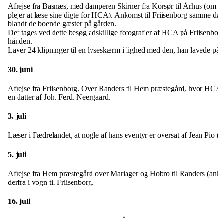
Afrejse fra Basnæs, med damperen Skirner fra Korsør til Århus (om 
plejer at læse sine digte for HCA). Ankomst til Friisenborg samme d
blandt de boende gæster på gården.
Der tages ved dette besøg adskillige fotografier af HCA på Friisenbor
hånden.
Laver 24 klipninger til en lyseskærm i lighed med den, han lavede p
30. juni
Afrejse fra Friisenborg. Over Randers til Hem præstegård, hvor HCA 
en datter af Joh. Ferd. Neergaard.
3. juli
Læser i Fædrelandet, at nogle af hans eventyr er oversat af Jean Pio 
5. juli
Afrejse fra Hem præstegård over Mariager og Hobro til Randers (ank
derfra i vogn til Friisenborg.
16. juli