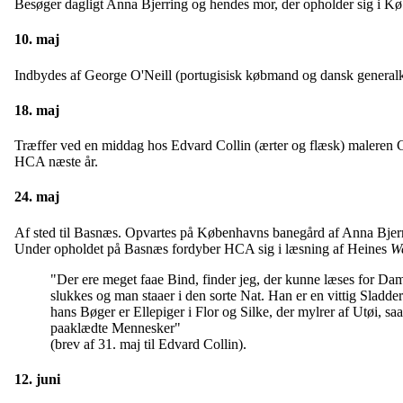
Besøger dagligt Anna Bjerring og hendes mor, der opholder sig i K
10. maj
Indbydes af George O'Neill (portugisisk købmand og dansk generalko
18. maj
Træffer ved en middag hos Edvard Collin (ærter og flæsk) maleren Ca
HCA næste år.
24. maj
Af sted til Basnæs. Opvartes på Københavns banegård af Anna Bjerri
Under opholdet på Basnæs fordyber HCA sig i læsning af Heines
W
"Der ere meget faae Bind, finder jeg, der kunne læses for Da
slukkes og man staaer i den sorte Nat. Han er en vittig Sladder
hans Bøger er Ellepiger i Flor og Silke, der mylrer af Utøi, s
paaklædte Mennesker"
(brev af 31. maj til Edvard Collin).
12. juni