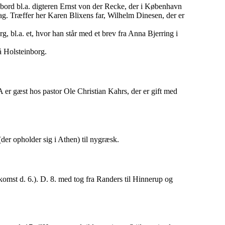
bord bl.a. digteren Ernst von der Recke, der i København
ag. Træffer her Karen Blixens far, Wilhelm Dinesen, der er
g, bl.a. et, hvor han står med et brev fra Anna Bjerring i
å Holsteinborg.
er gæst hos pastor Ole Christian Kahrs, der er gift med
(der opholder sig i Athen) til nygræsk.
omst d. 6.). D. 8. med tog fra Randers til Hinnerup og