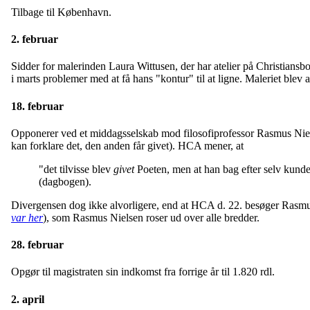
Tilbage til København.
2. februar
Sidder for malerinden Laura Wittusen, der har atelier på Christiansb
i marts problemer med at få hans "kontur" til at ligne. Maleriet blev al
18. februar
Opponerer ved et middagsselskab mod filosofiprofessor Rasmus Niels
kan forklare det, den anden får givet). HCA mener, at
"det tilvisse blev
givet
Poeten, men at han bag efter selv kunde
(dagbogen).
Divergensen dog ikke alvorligere, end at HCA d. 22. besøger Rasmus 
var her
), som Rasmus Nielsen roser ud over alle bredder.
28. februar
Opgør til magistraten sin indkomst fra forrige år til 1.820 rdl.
2. april