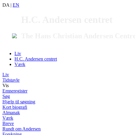
DA
|
EN
H.C. Andersen centret
The Hans Christian Andersen Centr
Liv
H.C. Andersen centret
Værk
Liv
Tidstavle
Vis
Emneregister
Søg
Hjælp til søgning
Kort biografi
Almanak
Værk
Breve
Rundt om Andersen
Forskning