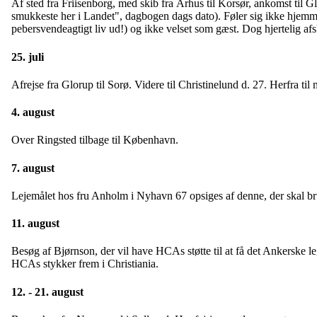
Af sted fra Friisenborg, med skib fra Århus til Korsør, ankomst til Gl
smukkeste her i Landet", dagbogen dags dato). Føler sig ikke hjemm
pebersvendeagtigt liv ud!) og ikke velset som gæst. Dog hjertelig afs
25. juli
Afrejse fra Glorup til Sorø. Videre til Christinelund d. 27. Herfra ti
4. august
Over Ringsted tilbage til København.
7. august
Lejemålet hos fru Anholm i Nyhavn 67 opsiges af denne, der skal bru
11. august
Besøg af Bjørnson, der vil have HCAs støtte til at få det Ankerske le
HCAs stykker frem i Christiania.
12. - 21. august