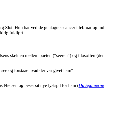
org Slot. Hun har ved de gentagne seancer i februar og ind
drig fuldført.
ens skelnen mellem poeten ("seeren") og filosoffen (der
 see og forstaae hvad der var givet ham"
Nielsen og læser sit nye lystspil for ham (
Da Spanierne