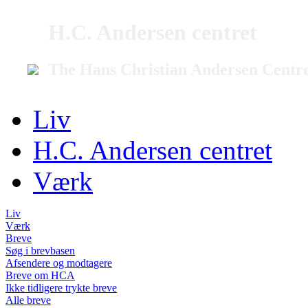
H.C. Andersen centret
The Hans Christian Andersen Centr
Liv
H.C. Andersen centret
Værk
Liv
Værk
Breve
Søg i brevbasen
Afsendere og modtagere
Breve om HCA
Ikke tidligere trykte breve
Alle breve