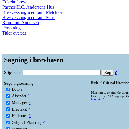
Enkelte breve
Partner H.C. Andersens Hus
Brevveksling med fam. Melchior
Brevveksling med fam. Serre
Rundt om Andersen
Forskning
Titler oversat
Søgning i brevbasen
Søgetekst
?
Søge-afgrænsning:
Hjælp til
Original Placering
Dato
?
Man kan søge efter de origi
Afsender
?
f.eks. være
Det Kongelige Bi
kongelig*
.
Modtager
?
Brevtekst
?
Herkomst
?
Original Placering
?
Metatekst
?