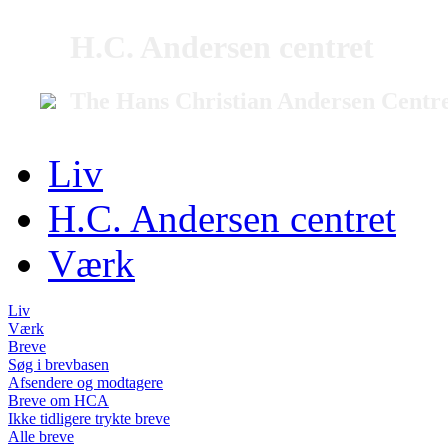
H.C. Andersen centret
The Hans Christian Andersen Centr
Liv
H.C. Andersen centret
Værk
Liv
Værk
Breve
Søg i brevbasen
Afsendere og modtagere
Breve om HCA
Ikke tidligere trykte breve
Alle breve