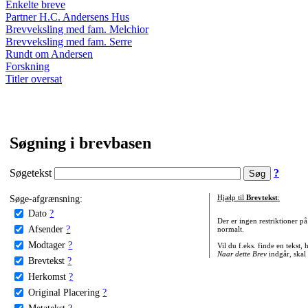
Enkelte breve
Partner H.C. Andersens Hus
Brevveksling med fam. Melchior
Brevveksling med fam. Serre
Rundt om Andersen
Forskning
Titler oversat
Søgning i brevbasen
Søgetekst
?
Søge-afgrænsning:
Hjælp til
Brevtekst
:
Dato
?
Der er ingen restriktioner p
Afsender
?
normalt.
Modtager
?
Vil du f.eks. finde en tekst,
Naar dette Brev
indgår, skal
Brevtekst
?
Herkomst
?
Original Placering
?
Metatekst
?