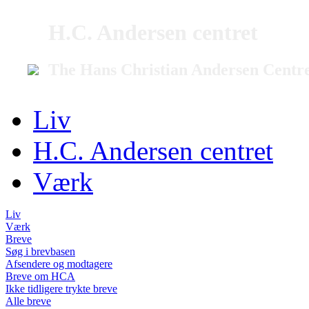
H.C. Andersen centret
The Hans Christian Andersen Centr
Liv
H.C. Andersen centret
Værk
Liv
Værk
Breve
Søg i brevbasen
Afsendere og modtagere
Breve om HCA
Ikke tidligere trykte breve
Alle breve