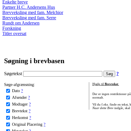
Enkelte breve
Partner H.C. Andersens Hus
Brevveksling med fam. Melchior
Brevveksling med fam. Serre
Rundt om Andersen
Forskning
Titler oversat
Søgning i brevbasen
Søgetekst
?
Søge-afgrænsning:
Hjælp til
Brevtekst
:
Dato
?
Der er ingen restriktioner p
Afsender
?
normalt.
Modtager
?
Vil du f.eks. finde en tekst,
Naar dette Brev
indgår, skal
Brevtekst
?
Herkomst
?
Original Placering
?
Metatekst
?