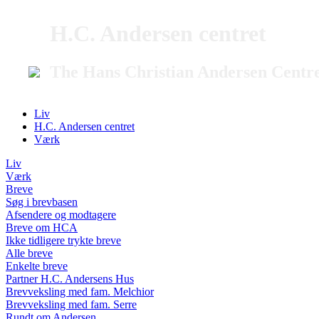
H.C. Andersen centret
The Hans Christian Andersen Centr
Liv
H.C. Andersen centret
Værk
Liv
Værk
Breve
Søg i brevbasen
Afsendere og modtagere
Breve om HCA
Ikke tidligere trykte breve
Alle breve
Enkelte breve
Partner H.C. Andersens Hus
Brevveksling med fam. Melchior
Brevveksling med fam. Serre
Rundt om Andersen