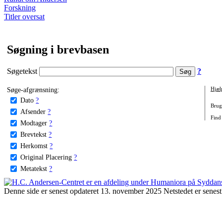
Forskning
Titler oversat
Søgning i brevbasen
Søgetekst
?
Søge-afgrænsning:
Hjæl
Dato
?
Brug 
Afsender
?
Find 
Modtager
?
Brevtekst
?
Herkomst
?
Original Placering
?
Metatekst
?
Denne side er senest opdateret 13. november 2025 Netstedet er senest