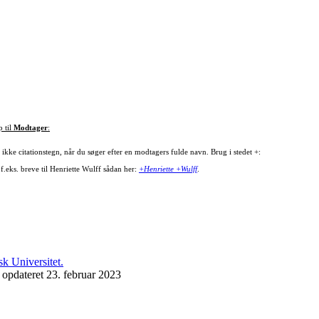
p til
Modtager
:
ikke citationstegn, når du søger efter en modtagers fulde navn. Brug i stedet +:
f.eks. breve til Henriette Wulff sådan her:
+Henriette +Wulff
.
 opdateret 23. februar 2023