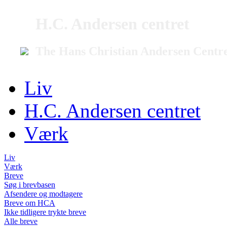
H.C. Andersen centret
The Hans Christian Andersen Centr
Liv
H.C. Andersen centret
Værk
Liv
Værk
Breve
Søg i brevbasen
Afsendere og modtagere
Breve om HCA
Ikke tidligere trykte breve
Alle breve