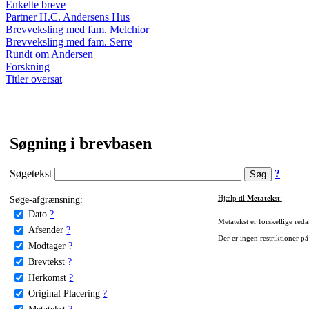
Enkelte breve
Partner H.C. Andersens Hus
Brevveksling med fam. Melchior
Brevveksling med fam. Serre
Rundt om Andersen
Forskning
Titler oversat
Søgning i brevbasen
Søgetekst
?
Søge-afgrænsning:
Hjælp til
Metatekst
:
Dato
?
Metatekst er forskellige reda
Afsender
?
Der er ingen restriktioner på
Modtager
?
Brevtekst
?
Herkomst
?
Original Placering
?
Metatekst
?