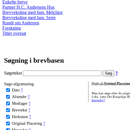
Enkelte breve
Partner H.C. Andersens Hus
Brevveksling med fam. Melchior
Brevveksling med fam. Serre
Rundt om Andersen
Forskning
Titler oversat
Søgning i brevbasen
Søgetekst
?
Søge-afgrænsning:
Hjælp til
Original Placering
Dato
?
Man kan søge efter de origi
Afsender
?
f.eks. være
Det Kongelige Bi
kongelig*
.
Modtager
?
Brevtekst
?
Herkomst
?
Original Placering
?
Metatekst
?