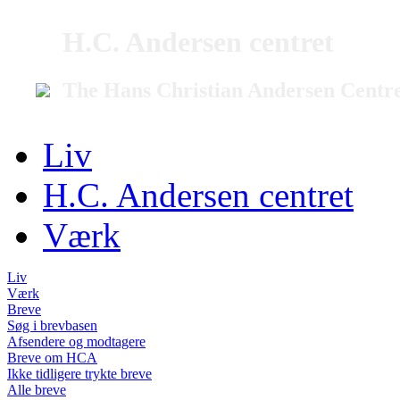
H.C. Andersen centret
The Hans Christian Andersen Centr
Liv
H.C. Andersen centret
Værk
Liv
Værk
Breve
Søg i brevbasen
Afsendere og modtagere
Breve om HCA
Ikke tidligere trykte breve
Alle breve