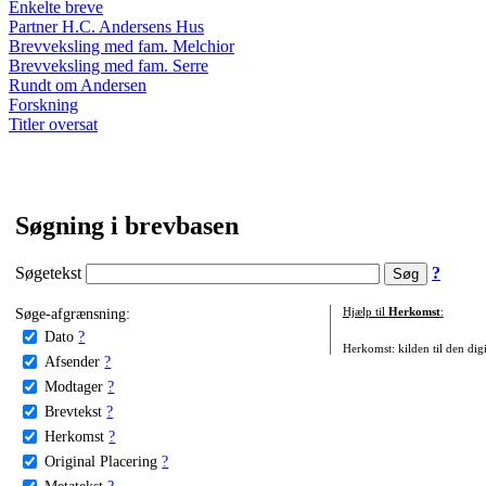
Enkelte breve
Partner H.C. Andersens Hus
Brevveksling med fam. Melchior
Brevveksling med fam. Serre
Rundt om Andersen
Forskning
Titler oversat
Søgning i brevbasen
Søgetekst
?
Søge-afgrænsning:
Hjælp til
Herkomst
:
Dato
?
Herkomst: kilden til den digi
Afsender
?
Modtager
?
Brevtekst
?
Herkomst
?
Original Placering
?
Metatekst
?