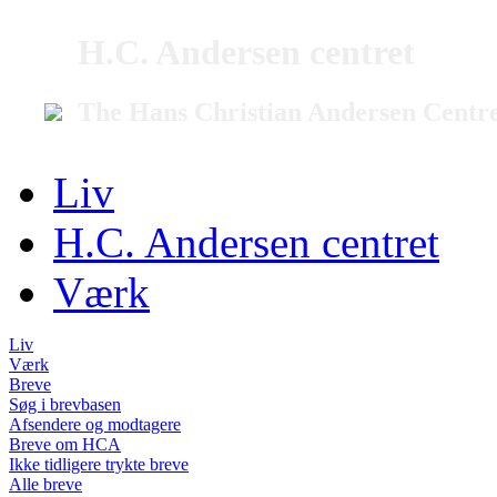
H.C. Andersen centret
The Hans Christian Andersen Centr
Liv
H.C. Andersen centret
Værk
Liv
Værk
Breve
Søg i brevbasen
Afsendere og modtagere
Breve om HCA
Ikke tidligere trykte breve
Alle breve