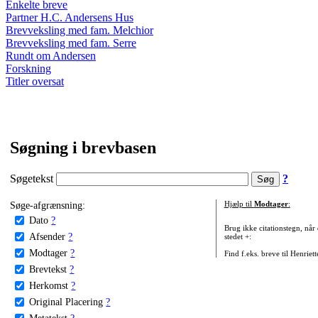
Enkelte breve
Partner H.C. Andersens Hus
Brevveksling med fam. Melchior
Brevveksling med fam. Serre
Rundt om Andersen
Forskning
Titler oversat
Søgning i brevbasen
Søgetekst
?
Søge-afgrænsning:
Hjælp til
Modtager
:
Dato
?
Brug ikke citationstegn, når
Afsender
?
stedet +:
Modtager
?
Find f.eks. breve til Henriet
Brevtekst
?
Herkomst
?
Original Placering
?
Metatekst
?