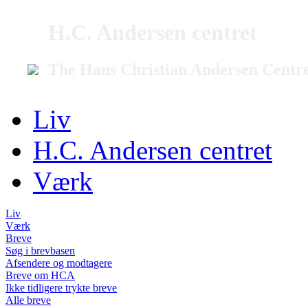
H.C. Andersen centret
The Hans Christian Andersen Centr
Liv
H.C. Andersen centret
Værk
Liv
Værk
Breve
Søg i brevbasen
Afsendere og modtagere
Breve om HCA
Ikke tidligere trykte breve
Alle breve