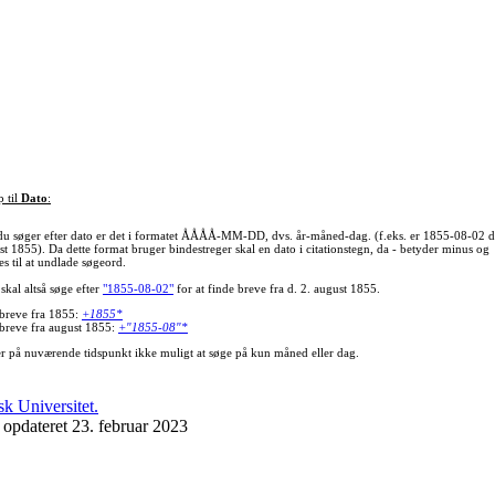
p til
Dato
:
du søger efter dato er det i formatet ÅÅÅÅ-MM-DD, dvs. år-måned-dag. (f.eks. er 1855-08-02 d
st 1855). Da dette format bruger bindestreger skal en dato i citationstegn, da - betyder minus og
s til at undlade søgeord.
skal altså søge efter
"1855-08-02"
for at finde breve fra d. 2. august 1855.
 breve fra 1855:
+1855*
 breve fra august 1855:
+"1855-08"*
er på nuværende tidspunkt ikke muligt at søge på kun måned eller dag.
 opdateret 23. februar 2023