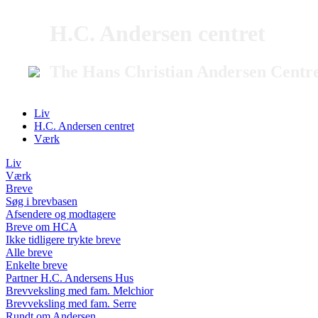
H.C. Andersen centret
The Hans Christian Andersen Centr
Liv
H.C. Andersen centret
Værk
Liv
Værk
Breve
Søg i brevbasen
Afsendere og modtagere
Breve om HCA
Ikke tidligere trykte breve
Alle breve
Enkelte breve
Partner H.C. Andersens Hus
Brevveksling med fam. Melchior
Brevveksling med fam. Serre
Rundt om Andersen