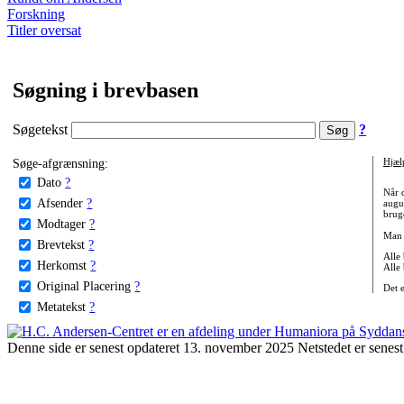
Forskning
Titler oversat
Søgning i brevbasen
Søgetekst
?
Søge-afgrænsning:
Hjæl
Dato
?
Når 
Afsender
?
augu
bruge
Modtager
?
Man 
Brevtekst
?
Alle
Herkomst
?
Alle
Original Placering
?
Det 
Metatekst
?
Denne side er senest opdateret 13. november 2025 Netstedet er senest