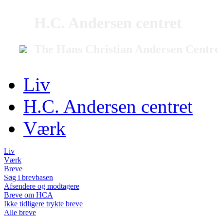
H.C. Andersen centret
The Hans Christian Andersen Centr
Liv
H.C. Andersen centret
Værk
Liv
Værk
Breve
Søg i brevbasen
Afsendere og modtagere
Breve om HCA
Ikke tidligere trykte breve
Alle breve