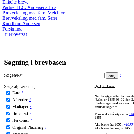
Enkelte breve
Partner H.C. Andersens Hus
Brevveksling med fam. Melchior
Brevveksling med fam. Serre
Rundt om Andersen
Forskning
Titler oversat
Søgning i brevbasen
Søgetekst
?
Søge-afgrænsning:
Hjælp til
Dato
:
Dato
?
Når du søger efter dato er
Afsender
?
(f.eks. er 1855-08-02 den 2
bindestreger skal en dato i c
Modtager
?
undlade søgeord.
Brevtekst
?
Man skal altså søge efter
"18
1855.
Herkomst
?
Alle breve fra 1855:
+1855
Original Placering
?
Alle breve fra august 1855:
Metatekst
?