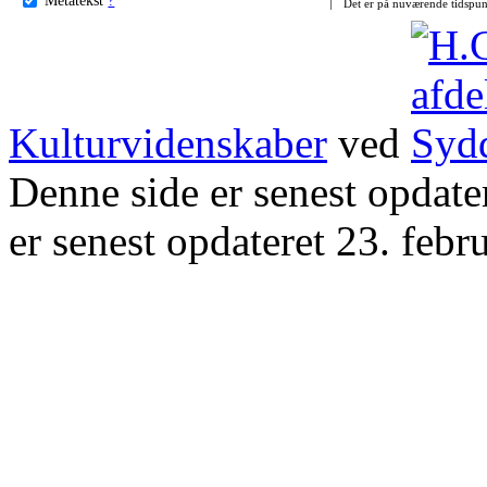
Det er på nuværende tidspun
Kulturvidenskaber
ved
Denne side er senest opdat
er senest opdateret 23. febr