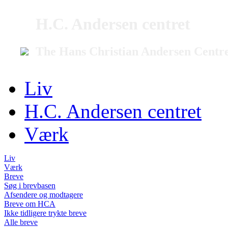
H.C. Andersen centret
The Hans Christian Andersen Centr
Liv
H.C. Andersen centret
Værk
Liv
Værk
Breve
Søg i brevbasen
Afsendere og modtagere
Breve om HCA
Ikke tidligere trykte breve
Alle breve