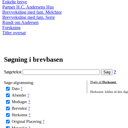
Enkelte breve
Partner H.C. Andersens Hus
Brevveksling med fam. Melchior
Brevveksling med fam. Serre
Rundt om Andersen
Forskning
Titler oversat
Søgning i brevbasen
Søgetekst
?
Søge-afgrænsning:
Hjælp til
Herkomst
:
Dato
?
Herkomst: kilden til den digi
Afsender
?
Modtager
?
Brevtekst
?
Herkomst
?
Original Placering
?
Metatekst
?