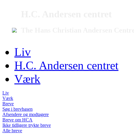
H.C. Andersen centret
The Hans Christian Andersen Centr
Liv
H.C. Andersen centret
Værk
Liv
Værk
Breve
Søg i brevbasen
Afsendere og modtagere
Breve om HCA
Ikke tidligere trykte breve
Alle breve