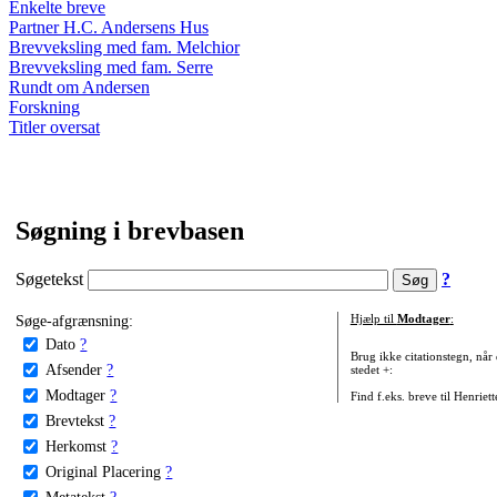
Enkelte breve
Partner H.C. Andersens Hus
Brevveksling med fam. Melchior
Brevveksling med fam. Serre
Rundt om Andersen
Forskning
Titler oversat
Søgning i brevbasen
Søgetekst
?
Søge-afgrænsning:
Hjælp til
Modtager
:
Dato
?
Brug ikke citationstegn, når
Afsender
?
stedet +:
Modtager
?
Find f.eks. breve til Henriet
Brevtekst
?
Herkomst
?
Original Placering
?
Metatekst
?