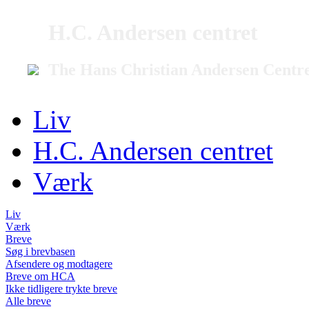
H.C. Andersen centret
The Hans Christian Andersen Centr
Liv
H.C. Andersen centret
Værk
Liv
Værk
Breve
Søg i brevbasen
Afsendere og modtagere
Breve om HCA
Ikke tidligere trykte breve
Alle breve