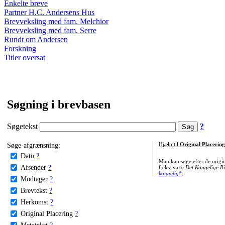
Enkelte breve
Partner H.C. Andersens Hus
Brevveksling med fam. Melchior
Brevveksling med fam. Serre
Rundt om Andersen
Forskning
Titler oversat
Søgning i brevbasen
Søgetekst
?
Søge-afgrænsning:
Hjælp til
Original Placering
Dato
?
Man kan søge efter de origi
Afsender
?
f.eks. være
Det Kongelige Bi
kongelig*
.
Modtager
?
Brevtekst
?
Herkomst
?
Original Placering
?
Metatekst
?