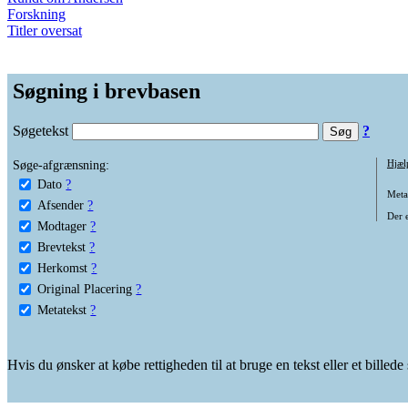
Forskning
Titler oversat
Søgning i brevbasen
Søgetekst
?
Søge-afgrænsning:
Hjæl
Dato
?
Metat
Afsender
?
Der e
Modtager
?
Brevtekst
?
Herkomst
?
Original Placering
?
Metatekst
?
Hvis du ønsker at købe rettigheden til at bruge en tekst eller et billed