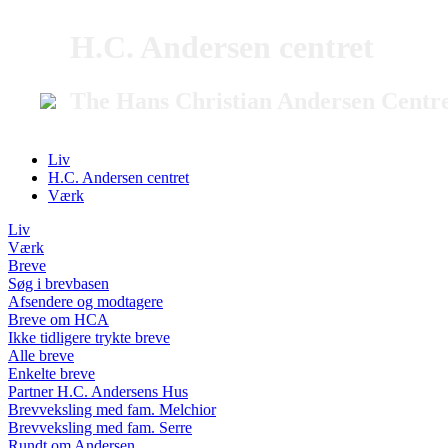
H.C. Andersen centret
The Hans Christian Andersen Centr
Liv
H.C. Andersen centret
Værk
Liv
Værk
Breve
Søg i brevbasen
Afsendere og modtagere
Breve om HCA
Ikke tidligere trykte breve
Alle breve
Enkelte breve
Partner H.C. Andersens Hus
Brevveksling med fam. Melchior
Brevveksling med fam. Serre
Rundt om Andersen