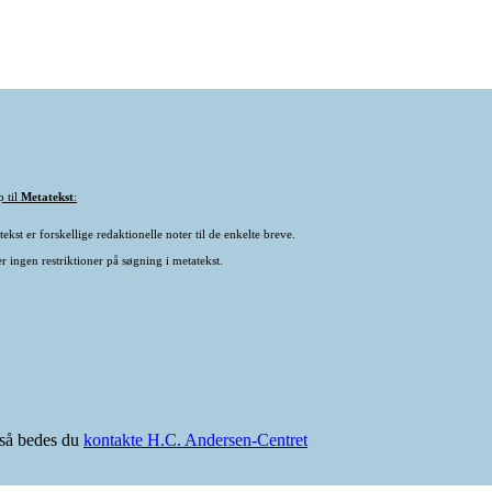
p til
Metatekst
:
ekst er forskellige redaktionelle noter til de enkelte breve.
r ingen restriktioner på søgning i metatekst.
e så bedes du
kontakte H.C. Andersen-Centret