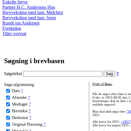
Enkelte breve
Partner H.C. Andersens Hus
Brevveksling med fam. Melchior
Brevveksling med fam. Serre
Rundt om Andersen
Forskning
Titler oversat
Søgning i brevbasen
Søgetekst
?
Søge-afgrænsning:
Hjælp til
Dato
:
Dato
?
Når du søger efter dato er
Afsender
?
(f.eks. er 1855-08-02 den 2
bindestreger skal en dato i c
Modtager
?
undlade søgeord.
Brevtekst
?
Man skal altså søge efter
"18
1855.
Herkomst
?
Alle breve fra 1855:
+1855
Original Placering
?
Alle breve fra august 1855:
Metatekst
?