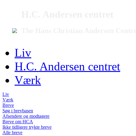
H.C. Andersen centret
The Hans Christian Andersen Centr
Liv
H.C. Andersen centret
Værk
Liv
Værk
Breve
Søg i brevbasen
Afsendere og modtagere
Breve om HCA
Ikke tidligere trykte breve
Alle breve