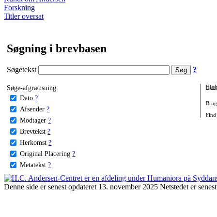
Forskning
Titler oversat
Søgning i brevbasen
Søgetekst
?
Søge-afgrænsning:
Hjæl
Dato
?
Brug 
Afsender
?
Find
Modtager
?
Brevtekst
?
Herkomst
?
Original Placering
?
Metatekst
?
Denne side er senest opdateret 13. november 2025 Netstedet er senest