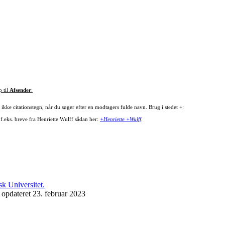
p til
Afsender
:
ikke citationstegn, når du søger efter en modtagers fulde navn. Brug i stedet +:
 f.eks. breve fra Henriette Wulff sådan her:
+Henriette +Wulff
.
 opdateret 23. februar 2023