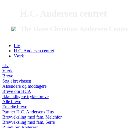
H.C. Andersen centret
The Hans Christian Andersen Centr
Liv
H.C. Andersen centret
Værk
Liv
Værk
Breve
Søg i brevbasen
Afsendere og modtagere
Breve om HCA
Ikke tidligere trykte breve
Alle breve
Enkelte breve
Partner H.C. Andersens Hus
Brevveksling med fam. Melchior
Brevveksling med fam. Serre
Rundt om Andersen