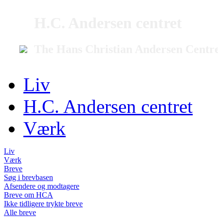
H.C. Andersen centret
The Hans Christian Andersen Centr
Liv
H.C. Andersen centret
Værk
Liv
Værk
Breve
Søg i brevbasen
Afsendere og modtagere
Breve om HCA
Ikke tidligere trykte breve
Alle breve