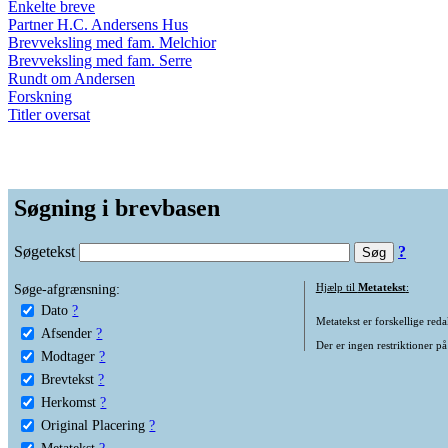
Enkelte breve
Partner H.C. Andersens Hus
Brevveksling med fam. Melchior
Brevveksling med fam. Serre
Rundt om Andersen
Forskning
Titler oversat
Søgning i brevbasen
Søgetekst
?
Søge-afgrænsning:
Hjælp til
Metatekst
:
Dato
?
Metatekst er forskellige reda
Afsender
?
Der er ingen restriktioner på
Modtager
?
Brevtekst
?
Herkomst
?
Original Placering
?
Metatekst
?