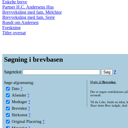
Enkelte breve
Partner H.C. Andersens Hus
Brevveksling med fam. Melchior
Brevveksling med fam. Serre
Rundt om Andersen
Forskning
Titler oversat
Søgning i brevbasen
Søgetekst
?
Søge-afgrænsning:
Hjælp til
Brevtekst
:
Dato
?
Der er ingen restriktioner p
Afsender
?
normalt.
Modtager
?
Vil du f.eks. finde en tekst,
Naar dette Brev
indgår, skal
Brevtekst
?
Herkomst
?
Original Placering
?
Metatekst
?