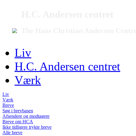
H.C. Andersen centret
The Hans Christian Andersen Centr
Liv
H.C. Andersen centret
Værk
Liv
Værk
Breve
Søg i brevbasen
Afsendere og modtagere
Breve om HCA
Ikke tidligere trykte breve
Alle breve