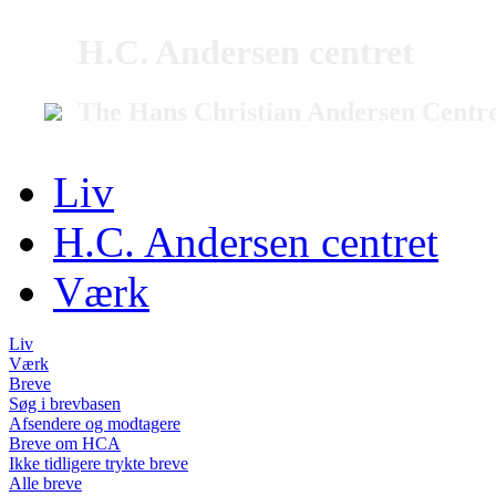
H.C. Andersen centret
The Hans Christian Andersen Centr
Liv
H.C. Andersen centret
Værk
Liv
Værk
Breve
Søg i brevbasen
Afsendere og modtagere
Breve om HCA
Ikke tidligere trykte breve
Alle breve