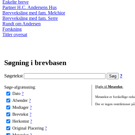
Enkelte breve
Partner H.C. Andersens Hus
Brevveksling med fam. Melchior
Brevveksling med fam. Serre
Rundt om Andersen
Forskning
Titler oversat
Søgning i brevbasen
Søgetekst
?
Søge-afgrænsning:
Hjælp til
Metatekst
:
Dato
?
Metatekst er forskellige reda
Afsender
?
Der er ingen restriktioner på
Modtager
?
Brevtekst
?
Herkomst
?
Original Placering
?
Metatekst
?