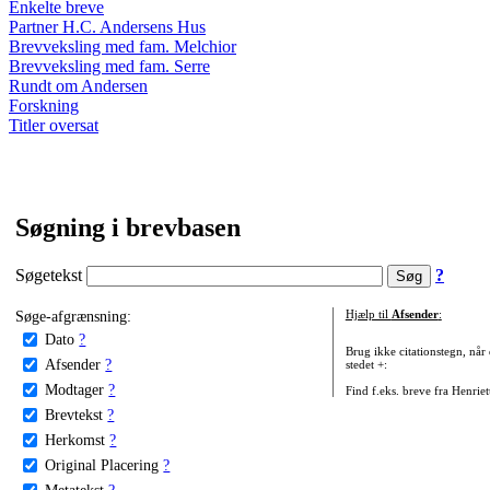
Enkelte breve
Partner H.C. Andersens Hus
Brevveksling med fam. Melchior
Brevveksling med fam. Serre
Rundt om Andersen
Forskning
Titler oversat
Søgning i brevbasen
Søgetekst
?
Søge-afgrænsning:
Hjælp til
Afsender
:
Dato
?
Brug ikke citationstegn, når
Afsender
?
stedet +:
Modtager
?
Find f.eks. breve fra Henrie
Brevtekst
?
Herkomst
?
Original Placering
?
Metatekst
?