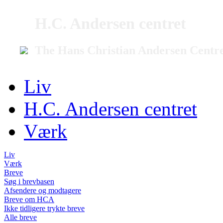
H.C. Andersen centret
The Hans Christian Andersen Centr
Liv
H.C. Andersen centret
Værk
Liv
Værk
Breve
Søg i brevbasen
Afsendere og modtagere
Breve om HCA
Ikke tidligere trykte breve
Alle breve