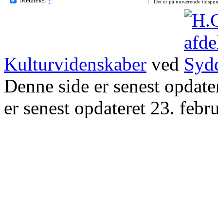
Det er på nuværende tidspun
Kulturvidenskaber
ved
Denne side er senest opdat
er senest opdateret 23. febr