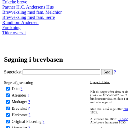
Enkelte breve
Partner H.C. Andersens Hus
Brevveksling med fam. Melchior
Brevveksling med fam. Serre
Rundt om Andersen
Forskning
Titler oversat
Søgning i brevbasen
Søgetekst
?
Søge-afgrænsning:
Hjælp til
Dato
:
Dato
?
Når du søger efter dato er
Afsender
?
(f.eks. er 1855-08-02 den 2
bindestreger skal en dato i c
Modtager
?
undlade søgeord.
Brevtekst
?
Man skal altså søge efter
"18
1855.
Herkomst
?
Alle breve fra 1855:
+1855
Original Placering
?
Alle breve fra august 1855:
Metatekst
?