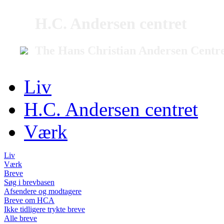
H.C. Andersen centret
The Hans Christian Andersen Centr
Liv
H.C. Andersen centret
Værk
Liv
Værk
Breve
Søg i brevbasen
Afsendere og modtagere
Breve om HCA
Ikke tidligere trykte breve
Alle breve