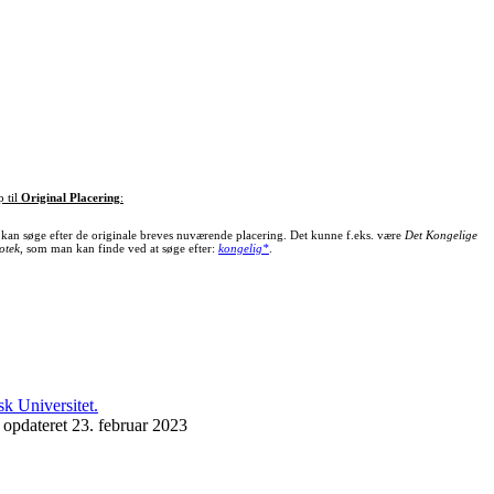
p til
Original Placering
:
kan søge efter de originale breves nuværende placering. Det kunne f.eks. være
Det Kongelige
otek
, som man kan finde ved at søge efter:
kongelig*
.
 opdateret 23. februar 2023