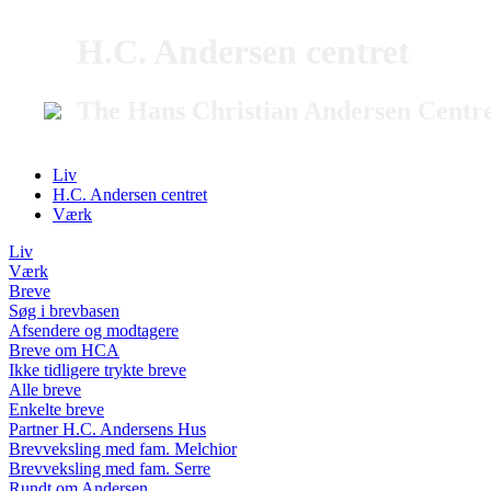
H.C. Andersen centret
The Hans Christian Andersen Centr
Liv
H.C. Andersen centret
Værk
Liv
Værk
Breve
Søg i brevbasen
Afsendere og modtagere
Breve om HCA
Ikke tidligere trykte breve
Alle breve
Enkelte breve
Partner H.C. Andersens Hus
Brevveksling med fam. Melchior
Brevveksling med fam. Serre
Rundt om Andersen