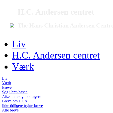
H.C. Andersen centret
The Hans Christian Andersen Centr
Liv
H.C. Andersen centret
Værk
Liv
Værk
Breve
Søg i brevbasen
Afsendere og modtagere
Breve om HCA
Ikke tidligere trykte breve
Alle breve