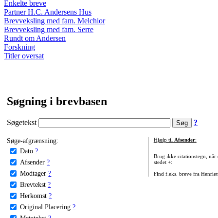
Enkelte breve
Partner H.C. Andersens Hus
Brevveksling med fam. Melchior
Brevveksling med fam. Serre
Rundt om Andersen
Forskning
Titler oversat
Søgning i brevbasen
Søgetekst
?
Søge-afgrænsning:
Hjælp til
Afsender
:
Dato
?
Brug ikke citationstegn, når
Afsender
?
stedet +:
Modtager
?
Find f.eks. breve fra Henrie
Brevtekst
?
Herkomst
?
Original Placering
?
Metatekst
?