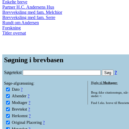
Enkelte breve
Partner H.C. Andersens Hus
Brevveksling med fam. Melchior
Brevveksling med fam. Serre
Rundt om Andersen
Forskning
Titler oversat
Søgning i brevbasen
Søgetekst
?
Søge-afgrænsning:
Hjælp til
Modtager
:
Dato
?
Brug ikke citationstegn, når
Afsender
?
stedet +:
Modtager
?
Find f.eks. breve til Henriet
Brevtekst
?
Herkomst
?
Original Placering
?
Metatekst
?