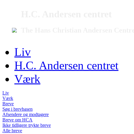
H.C. Andersen centret
The Hans Christian Andersen Centr
Liv
H.C. Andersen centret
Værk
Liv
Værk
Breve
Søg i brevbasen
Afsendere og modtagere
Breve om HCA
Ikke tidligere trykte breve
Alle breve