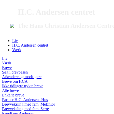
H.C. Andersen centret
The Hans Christian Andersen Centr
Liv
H.C. Andersen centret
Værk
Liv
Værk
Breve
Søg i brevbasen
Afsendere og modtagere
Breve om HCA
Ikke tidligere trykte breve
Alle breve
Enkelte breve
Partner H.C. Andersens Hus
Brevveksling med fam. Melchior
Brevveksling med fam. Serre
Rundt om Andersen