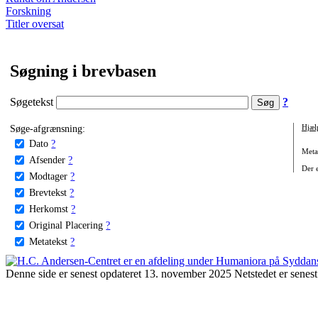
Forskning
Titler oversat
Søgning i brevbasen
Søgetekst
?
Søge-afgrænsning:
Hjæl
Dato
?
Metat
Afsender
?
Der e
Modtager
?
Brevtekst
?
Herkomst
?
Original Placering
?
Metatekst
?
Denne side er senest opdateret 13. november 2025 Netstedet er senest