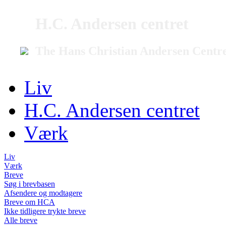
H.C. Andersen centret
The Hans Christian Andersen Centr
Liv
H.C. Andersen centret
Værk
Liv
Værk
Breve
Søg i brevbasen
Afsendere og modtagere
Breve om HCA
Ikke tidligere trykte breve
Alle breve