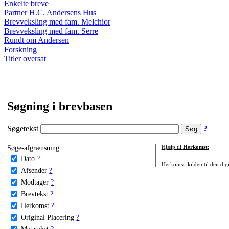
Enkelte breve
Partner H.C. Andersens Hus
Brevveksling med fam. Melchior
Brevveksling med fam. Serre
Rundt om Andersen
Forskning
Titler oversat
Søgning i brevbasen
Søgetekst
?
Søge-afgrænsning:
Hjælp til
Herkomst
:
Dato
?
Herkomst: kilden til den digi
Afsender
?
Modtager
?
Brevtekst
?
Herkomst
?
Original Placering
?
Metatekst
?