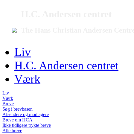
H.C. Andersen centret
The Hans Christian Andersen Centr
Liv
H.C. Andersen centret
Værk
Liv
Værk
Breve
Søg i brevbasen
Afsendere og modtagere
Breve om HCA
Ikke tidligere trykte breve
Alle breve