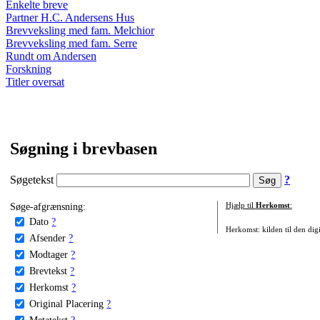
Enkelte breve
Partner H.C. Andersens Hus
Brevveksling med fam. Melchior
Brevveksling med fam. Serre
Rundt om Andersen
Forskning
Titler oversat
Søgning i brevbasen
Søgetekst
?
Søge-afgrænsning:
Hjælp til
Herkomst
:
Dato
?
Herkomst: kilden til den digi
Afsender
?
Modtager
?
Brevtekst
?
Herkomst
?
Original Placering
?
Metatekst
?