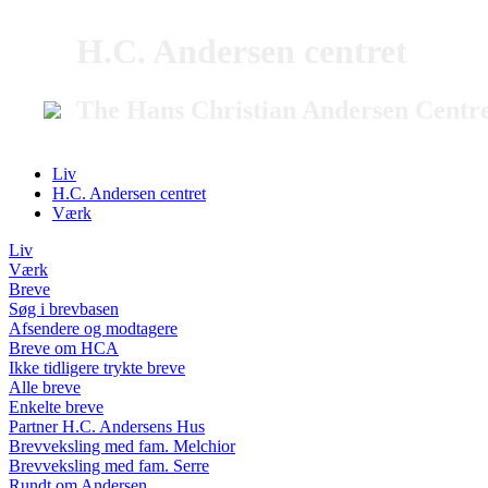
H.C. Andersen centret
The Hans Christian Andersen Centr
Liv
H.C. Andersen centret
Værk
Liv
Værk
Breve
Søg i brevbasen
Afsendere og modtagere
Breve om HCA
Ikke tidligere trykte breve
Alle breve
Enkelte breve
Partner H.C. Andersens Hus
Brevveksling med fam. Melchior
Brevveksling med fam. Serre
Rundt om Andersen