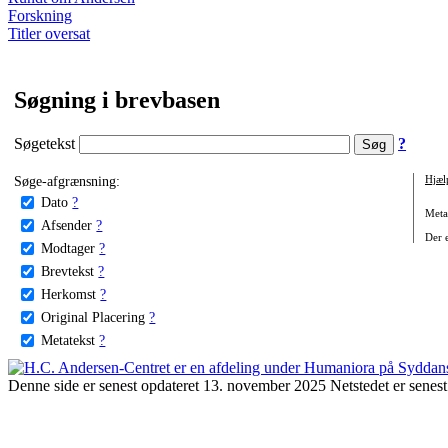
Forskning
Titler oversat
Søgning i brevbasen
Søgetekst
?
Søge-afgrænsning:
Hjæl
Dato
?
Metat
Afsender
?
Der e
Modtager
?
Brevtekst
?
Herkomst
?
Original Placering
?
Metatekst
?
Denne side er senest opdateret 13. november 2025 Netstedet er senest