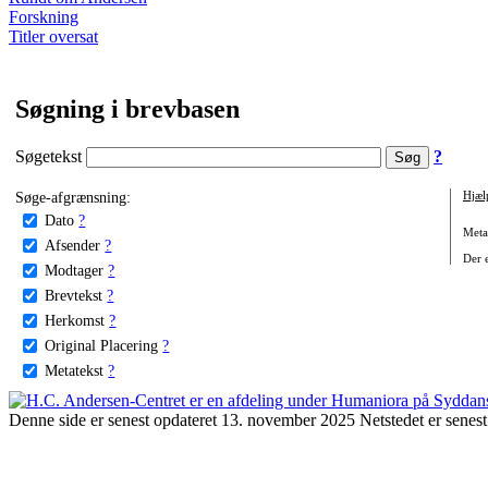
Forskning
Titler oversat
Søgning i brevbasen
Søgetekst
?
Søge-afgrænsning:
Hjæl
Dato
?
Metat
Afsender
?
Der e
Modtager
?
Brevtekst
?
Herkomst
?
Original Placering
?
Metatekst
?
Denne side er senest opdateret 13. november 2025 Netstedet er senest