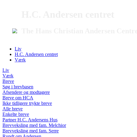
H.C. Andersen centret
The Hans Christian Andersen Centr
Liv
H.C. Andersen centret
Værk
Liv
Værk
Breve
Søg i brevbasen
Afsendere og modtagere
Breve om HCA
Ikke tidligere trykte breve
Alle breve
Enkelte breve
Partner H.C. Andersens Hus
Brevveksling med fam. Melchior
Brevveksling med fam. Serre
Rundt om Andersen