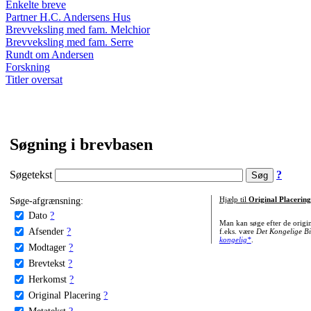
Enkelte breve
Partner H.C. Andersens Hus
Brevveksling med fam. Melchior
Brevveksling med fam. Serre
Rundt om Andersen
Forskning
Titler oversat
Søgning i brevbasen
Søgetekst
?
Søge-afgrænsning:
Hjælp til
Original Placering
Dato
?
Man kan søge efter de origi
Afsender
?
f.eks. være
Det Kongelige Bi
kongelig*
.
Modtager
?
Brevtekst
?
Herkomst
?
Original Placering
?
Metatekst
?