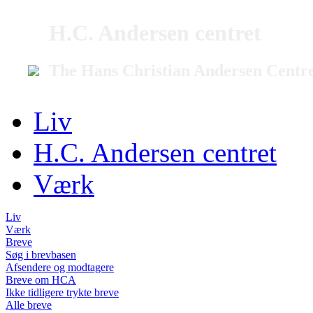
H.C. Andersen centret
The Hans Christian Andersen Centr
Liv
H.C. Andersen centret
Værk
Liv
Værk
Breve
Søg i brevbasen
Afsendere og modtagere
Breve om HCA
Ikke tidligere trykte breve
Alle breve