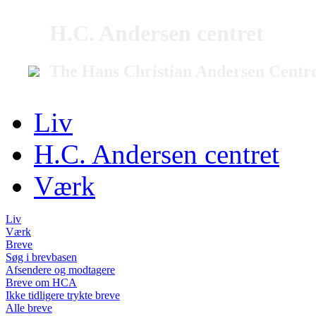
H.C. Andersen centret
The Hans Christian Andersen Centr
Liv
H.C. Andersen centret
Værk
Liv
Værk
Breve
Søg i brevbasen
Afsendere og modtagere
Breve om HCA
Ikke tidligere trykte breve
Alle breve