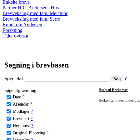
Enkelte breve
Partner H.C. Andersens Hus
Brevveksling med fam. Melchior
Brevveksling med fam. Serre
Rundt om Andersen
Forskning
Titler oversat
Søgning i brevbasen
Søgetekst
?
Søge-afgrænsning:
Hjælp til
Herkomst
:
Dato
?
Herkomst: kilden til den digi
Afsender
?
Modtager
?
Brevtekst
?
Herkomst
?
Original Placering
?
Metatekst
?