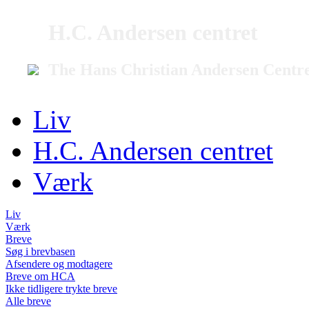
H.C. Andersen centret
The Hans Christian Andersen Centr
Liv
H.C. Andersen centret
Værk
Liv
Værk
Breve
Søg i brevbasen
Afsendere og modtagere
Breve om HCA
Ikke tidligere trykte breve
Alle breve