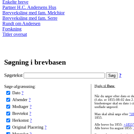
Enkelte breve
Partner H.C. Andersens Hus
Brevveksling med fam. Melchior
Brevveksling med fam. Serre
Rundt om Andersen
Forskning
Titler oversat
Søgning i brevbasen
Søgetekst
?
Søge-afgrænsning:
Hjælp til
Dato
:
Dato
?
Når du søger efter dato er
Afsender
?
(f.eks. er 1855-08-02 den 2
bindestreger skal en dato i c
Modtager
?
undlade søgeord.
Brevtekst
?
Man skal altså søge efter
"18
1855.
Herkomst
?
Alle breve fra 1855:
+1855
Original Placering
?
Alle breve fra august 1855:
Metatekst
?