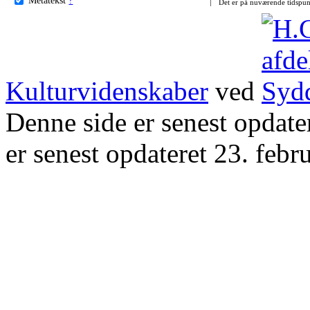
Det er på nuværende tidspun
Kulturvidenskaber
ved
Denne side er senest opdat
er senest opdateret 23. febr