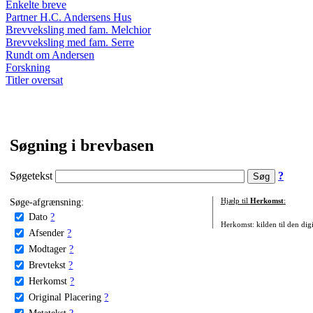
Enkelte breve
Partner H.C. Andersens Hus
Brevveksling med fam. Melchior
Brevveksling med fam. Serre
Rundt om Andersen
Forskning
Titler oversat
Søgning i brevbasen
Søgetekst
?
Søge-afgrænsning:
Hjælp til
Herkomst
:
Dato
?
Herkomst: kilden til den digi
Afsender
?
Modtager
?
Brevtekst
?
Herkomst
?
Original Placering
?
Metatekst
?