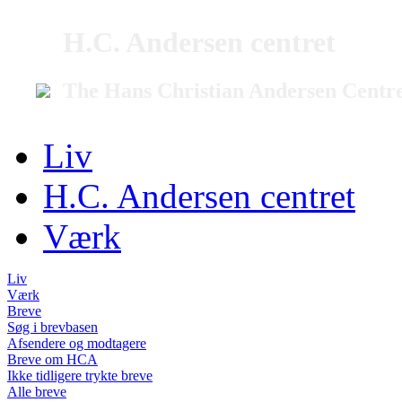
H.C. Andersen centret
The Hans Christian Andersen Centr
Liv
H.C. Andersen centret
Værk
Liv
Værk
Breve
Søg i brevbasen
Afsendere og modtagere
Breve om HCA
Ikke tidligere trykte breve
Alle breve