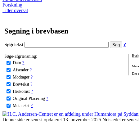
Forskning
Titler oversat
Søgning i brevbasen
Søgetekst
?
Søge-afgrænsning:
Hjæl
Dato
?
Metat
Afsender
?
Der e
Modtager
?
Brevtekst
?
Herkomst
?
Original Placering
?
Metatekst
?
Denne side er senest opdateret 13. november 2025 Netstedet er senest