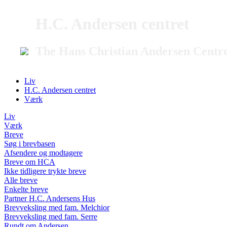
H.C. Andersen centret
The Hans Christian Andersen Centr
Liv
H.C. Andersen centret
Værk
Liv
Værk
Breve
Søg i brevbasen
Afsendere og modtagere
Breve om HCA
Ikke tidligere trykte breve
Alle breve
Enkelte breve
Partner H.C. Andersens Hus
Brevveksling med fam. Melchior
Brevveksling med fam. Serre
Rundt om Andersen