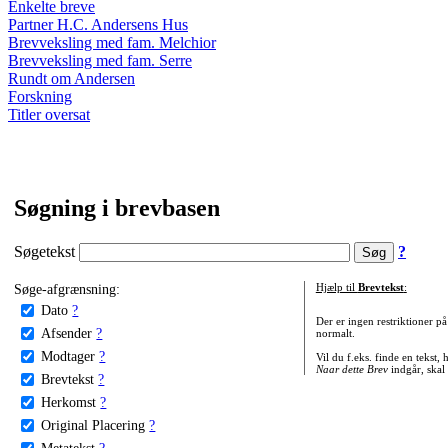
Enkelte breve
Partner H.C. Andersens Hus
Brevveksling med fam. Melchior
Brevveksling med fam. Serre
Rundt om Andersen
Forskning
Titler oversat
Søgning i brevbasen
Søgetekst
?
Søge-afgrænsning:
Hjælp til
Brevtekst
:
Dato
?
Der er ingen restriktioner p
Afsender
?
normalt.
Modtager
?
Vil du f.eks. finde en tekst,
Naar dette Brev
indgår, skal
Brevtekst
?
Herkomst
?
Original Placering
?
Metatekst
?