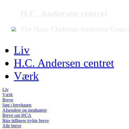
H.C. Andersen centret
The Hans Christian Andersen Centr
Liv
H.C. Andersen centret
Værk
Liv
Værk
Breve
Søg i brevbasen
Afsendere og modtagere
Breve om HCA
Ikke tidligere trykte breve
Alle breve