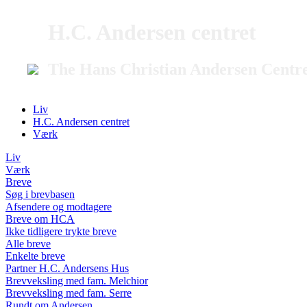
H.C. Andersen centret
The Hans Christian Andersen Centr
Liv
H.C. Andersen centret
Værk
Liv
Værk
Breve
Søg i brevbasen
Afsendere og modtagere
Breve om HCA
Ikke tidligere trykte breve
Alle breve
Enkelte breve
Partner H.C. Andersens Hus
Brevveksling med fam. Melchior
Brevveksling med fam. Serre
Rundt om Andersen