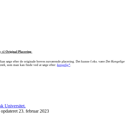
p til
Original Placering
:
kan søge efter de originale breves nuværende placering. Det kunne f.eks. være
Det Kongelige
otek
, som man kan finde ved at søge efter:
kongelig*
.
 opdateret 23. februar 2023