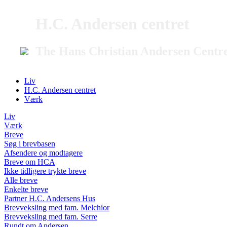
H.C. Andersen centret
The Hans Christian Andersen Centr
Liv
H.C. Andersen centret
Værk
Liv
Værk
Breve
Søg i brevbasen
Afsendere og modtagere
Breve om HCA
Ikke tidligere trykte breve
Alle breve
Enkelte breve
Partner H.C. Andersens Hus
Brevveksling med fam. Melchior
Brevveksling med fam. Serre
Rundt om Andersen