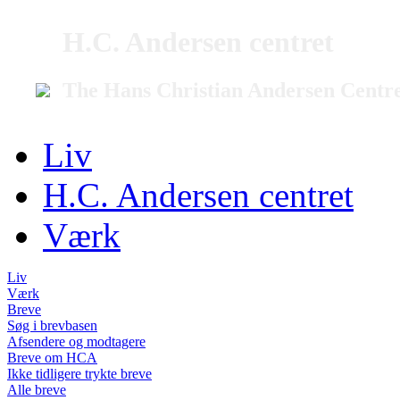
H.C. Andersen centret
The Hans Christian Andersen Centr
Liv
H.C. Andersen centret
Værk
Liv
Værk
Breve
Søg i brevbasen
Afsendere og modtagere
Breve om HCA
Ikke tidligere trykte breve
Alle breve