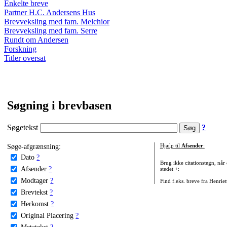
Enkelte breve
Partner H.C. Andersens Hus
Brevveksling med fam. Melchior
Brevveksling med fam. Serre
Rundt om Andersen
Forskning
Titler oversat
Søgning i brevbasen
Søgetekst
?
Søge-afgrænsning:
Hjælp til
Afsender
:
Dato
?
Brug ikke citationstegn, når
Afsender
?
stedet +:
Modtager
?
Find f.eks. breve fra Henrie
Brevtekst
?
Herkomst
?
Original Placering
?
Metatekst
?