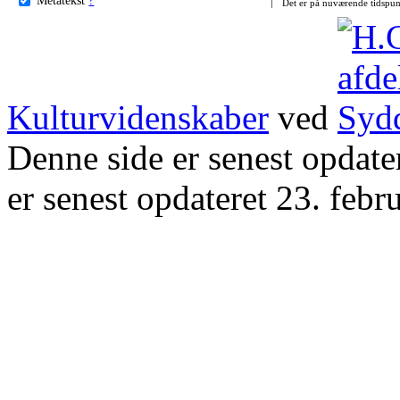
Det er på nuværende tidspun
Kulturvidenskaber
ved
Denne side er senest opdat
er senest opdateret 23. febr