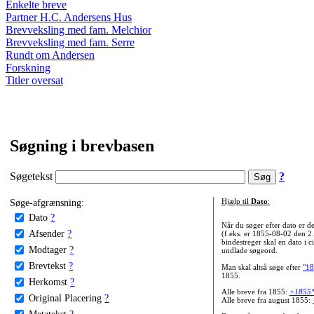
Enkelte breve
Partner H.C. Andersens Hus
Brevveksling med fam. Melchior
Brevveksling med fam. Serre
Rundt om Andersen
Forskning
Titler oversat
Søgning i brevbasen
Søgetekst
?
Søge-afgrænsning:
Hjælp til
Dato
:
Dato
?
Når du søger efter dato er
Afsender
?
(f.eks. er 1855-08-02 den 2
bindestreger skal en dato i c
Modtager
?
undlade søgeord.
Brevtekst
?
Man skal altså søge efter
"18
1855.
Herkomst
?
Alle breve fra 1855:
+1855
Original Placering
?
Alle breve fra august 1855:
Metatekst
?