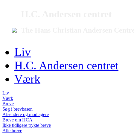
H.C. Andersen centret
The Hans Christian Andersen Centr
Liv
H.C. Andersen centret
Værk
Liv
Værk
Breve
Søg i brevbasen
Afsendere og modtagere
Breve om HCA
Ikke tidligere trykte breve
Alle breve