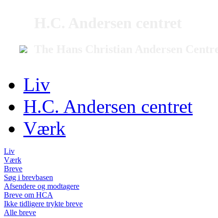
H.C. Andersen centret
The Hans Christian Andersen Centr
Liv
H.C. Andersen centret
Værk
Liv
Værk
Breve
Søg i brevbasen
Afsendere og modtagere
Breve om HCA
Ikke tidligere trykte breve
Alle breve