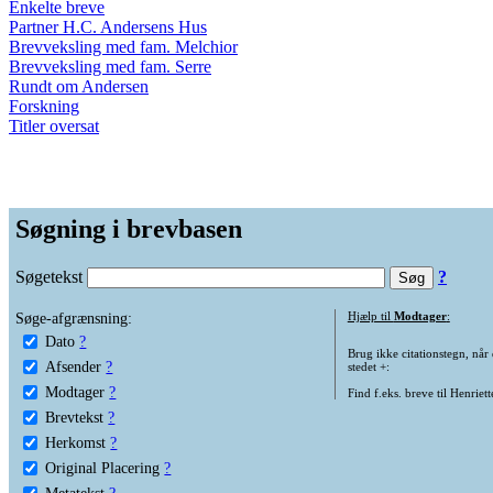
Enkelte breve
Partner H.C. Andersens Hus
Brevveksling med fam. Melchior
Brevveksling med fam. Serre
Rundt om Andersen
Forskning
Titler oversat
Søgning i brevbasen
Søgetekst
?
Søge-afgrænsning:
Hjælp til
Modtager
:
Dato
?
Brug ikke citationstegn, når
Afsender
?
stedet +:
Modtager
?
Find f.eks. breve til Henriet
Brevtekst
?
Herkomst
?
Original Placering
?
Metatekst
?