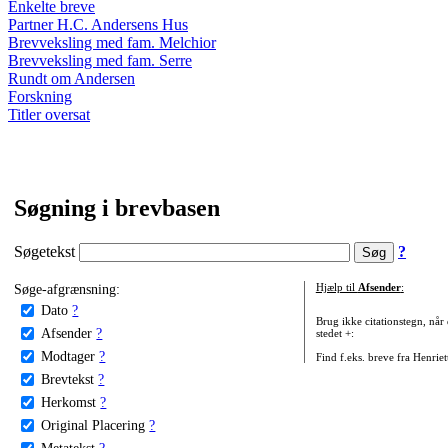
Enkelte breve
Partner H.C. Andersens Hus
Brevveksling med fam. Melchior
Brevveksling med fam. Serre
Rundt om Andersen
Forskning
Titler oversat
Søgning i brevbasen
Søgetekst
?
Søge-afgrænsning:
Hjælp til
Afsender
:
Dato
?
Brug ikke citationstegn, når
Afsender
?
stedet +:
Modtager
?
Find f.eks. breve fra Henrie
Brevtekst
?
Herkomst
?
Original Placering
?
Metatekst
?