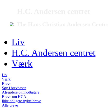
H.C. Andersen centret
The Hans Christian Andersen Centr
Liv
H.C. Andersen centret
Værk
Liv
Værk
Breve
Søg i brevbasen
Afsendere og modtagere
Breve om HCA
Ikke tidligere trykte breve
Alle breve