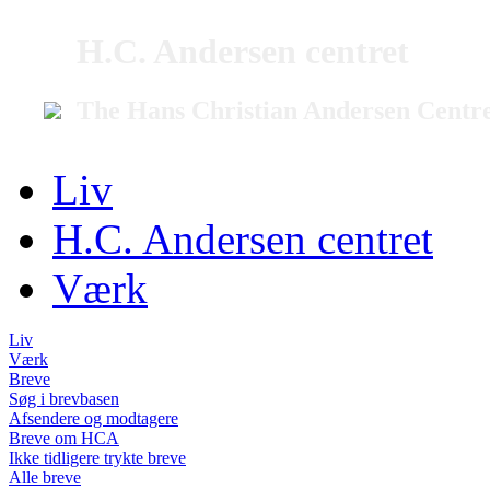
H.C. Andersen centret
The Hans Christian Andersen Centr
Liv
H.C. Andersen centret
Værk
Liv
Værk
Breve
Søg i brevbasen
Afsendere og modtagere
Breve om HCA
Ikke tidligere trykte breve
Alle breve