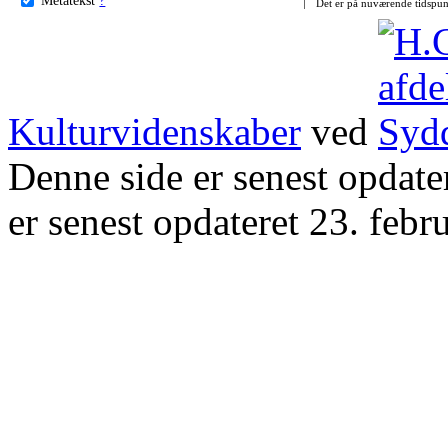
Det er på nuværende tidspun
Kulturvidenskaber
ved
Denne side er senest opdat
er senest opdateret 23. febr