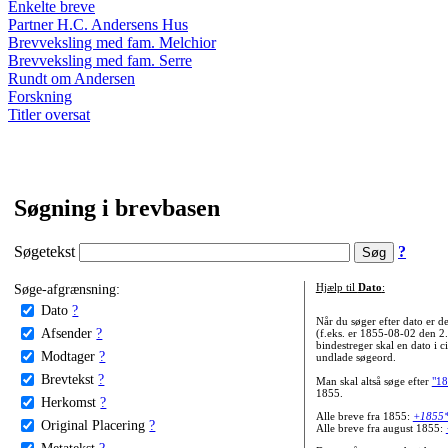
Enkelte breve
Partner H.C. Andersens Hus
Brevveksling med fam. Melchior
Brevveksling med fam. Serre
Rundt om Andersen
Forskning
Titler oversat
Søgning i brevbasen
Søgetekst
?
Søge-afgrænsning:
Hjælp til
Dato
:
Dato
?
Når du søger efter dato er
Afsender
?
(f.eks. er 1855-08-02 den 2
bindestreger skal en dato i c
Modtager
?
undlade søgeord.
Brevtekst
?
Man skal altså søge efter
"18
1855.
Herkomst
?
Alle breve fra 1855:
+1855
Original Placering
?
Alle breve fra august 1855:
Metatekst
?